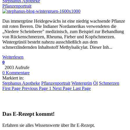
Stephanus Apotheke
Pflanzenportrait
Das immergrüne Heidegewächs ist eine niedrig wachsende Pflanze
mit roten Beeren. Die Indianer Nordamerikas verwendeten die
„Niedere Scheinbeere" medizinisch, zum Beispiel zur Behandlung
von Rückenschmerzen, Rheuma, Fieber und Kopfschmerzen.
Wintergrünöl besteht nahezu ausschließlich aus dem
schmerzlindernden Inhaltsstoff Methylsalicylat. Dieser Inh...
Weiterlesen
0
2003 Aufrufe
0 Kommentare
Markiert in:
Stephanus Apotheke
Pflanzenportrait
Wintergrün
Öl
Schmerzen
First Page
Previous Page
1
Next Page
Last Page
Das E-Rezept kommt!
Erfahren sie alles Wissenswerte über Ihr E-Rezept.