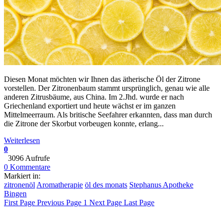
Diesen Monat möchten wir Ihnen das ätherische Öl der Zitrone
vorstellen. Der Zitronenbaum stammt ursprünglich, genau wie alle
anderen Zitrusbäume, aus China. Im 2.Jhd. wurde er nach
Griechenland exportiert und heute wächst er im ganzen
Mittelmeerraum. Als britische Seefahrer erkannten, dass man durch
die Zitrone der Skorbut vorbeugen konnte, erlang...
Weiterlesen
0
3096 Aufrufe
0 Kommentare
Markiert in:
zitronenöl
Aromatherapie
öl des monats
Stephanus Apotheke
Bingen
First Page
Previous Page
1
Next Page
Last Page