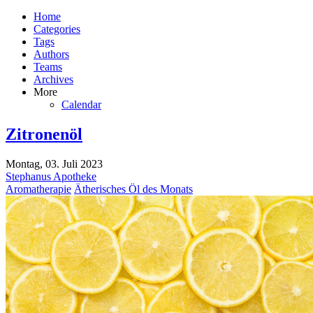
Home
Categories
Tags
Authors
Teams
Archives
More
Calendar
Zitronenöl
Montag, 03. Juli 2023
Stephanus Apotheke
Aromatherapie
Ätherisches Öl des Monats