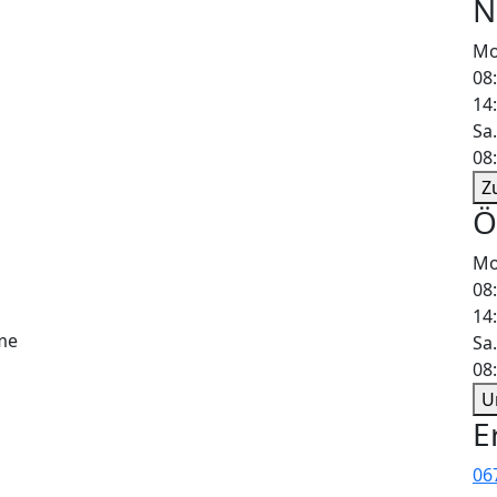
N
Mo.
08
14
Sa.
08
Z
Ö
Mo.
08
14
me
Sa.
08
U
E
06