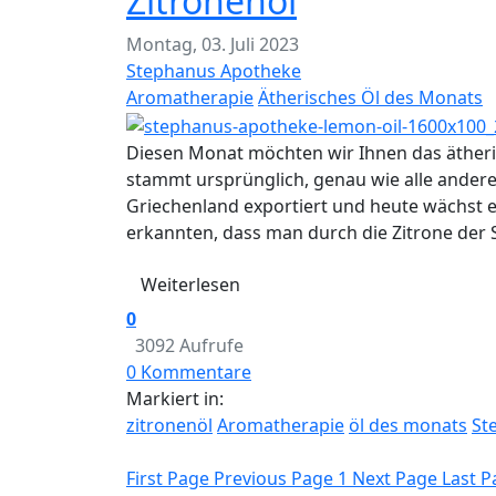
Zitronenöl
Montag, 03. Juli 2023
Stephanus Apotheke
Aromatherapie
Ätherisches Öl des Monats
Diesen Monat möchten wir Ihnen das ätheris
stammt ursprünglich, genau wie alle andere
Griechenland exportiert und heute wächst e
erkannten, dass man durch die Zitrone der 
Weiterlesen
0
3092 Aufrufe
0 Kommentare
Markiert in:
zitronenöl
Aromatherapie
öl des monats
St
First Page
Previous Page
1
Next Page
Last P