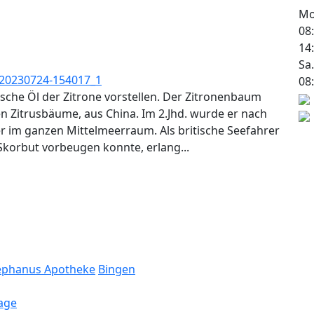
Mo.
08
14
Sa.
08
che Öl der Zitrone vorstellen. Der Zitronenbaum
n Zitrusbäume, aus China. Im 2.Jhd. wurde er nach
r im ganzen Mittelmeerraum. Als britische Seefahrer
Skorbut vorbeugen konnte, erlang...
ephanus Apotheke
Bingen
age