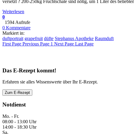
versetzt ? 200-250kg Fruchtschale sind nötig, um 1 Liter des beliebten
Weiterlesen
0
1594 Aufrufe
0 Kommentare
Markiert in:
duftportrait
grapefruit
düfte
Stephanus Apotheke
Raumduft
First Page
Previous Page
1
Next Page
Last Page
Das E-Rezept kommt!
Erfahren sie alles Wissenswerte über Ihr E-Rezept.
Zum E-Rezept
Notdienst
Mo. - Fr.
08:00 - 13:00 Uhr
14:00 - 18:30 Uhr
Sa.