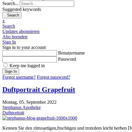
Search...
Suggested keywords
Search
x
Search
Updates abonnieren
Abo beenden
Sign In
Sign in to your account
Benutzername
Password
Keep me logged in
Sign In
Forgot username?
Forgot password?
Duftportrait Grapefruit
Montag, 05. September 2022
Stephanus Apotheke
Duftportrait
Kennen Sie den zitrusartigen,fruchtigen und trotzdem leicht herben Du