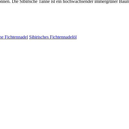
nnen. Die Sibirische Tanne ist ein hochwachsender immergrüner Baum, 
che Fichtennadel
Sibirisches Fichtennadelöl