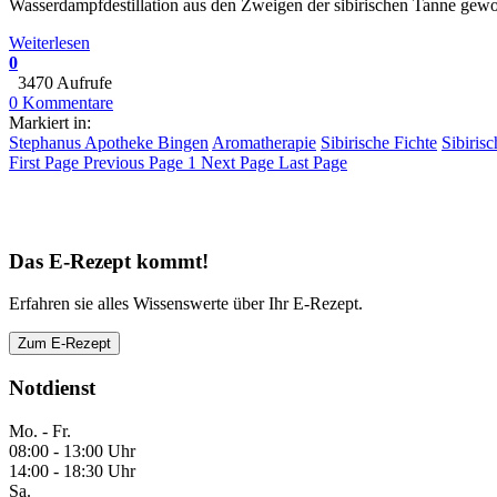
Wasserdampfdestillation aus den Zweigen der sibirischen Tanne gewo
Weiterlesen
0
3470 Aufrufe
0 Kommentare
Markiert in:
Stephanus Apotheke Bingen
Aromatherapie
Sibirische Fichte
Sibiris
First Page
Previous Page
1
Next Page
Last Page
Das E-Rezept kommt!
Erfahren sie alles Wissenswerte über Ihr E-Rezept.
Zum E-Rezept
Notdienst
Mo. - Fr.
08:00 - 13:00 Uhr
14:00 - 18:30 Uhr
Sa.