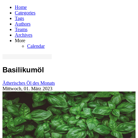
Home
Categories
Tags
Authors
Teams
Archives
More
Calendar
Basilikumöl
Ätherisches Öl des Monats
Mittwoch, 01. März 2023