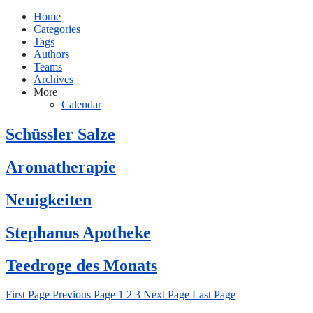
Home
Categories
Tags
Authors
Teams
Archives
More
Calendar
Schüssler Salze
Aromatherapie
Neuigkeiten
Stephanus Apotheke
Teedroge des Monats
First Page
Previous Page
1
2
3
Next Page
Last Page